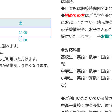
は随時）
◆自習席は開校時間内であ
◆
初めての方
はご見学を兼
にお越しください。地元佐久
土
の受験情報や、お子さんの
14:00
提供いたします。 →
お問
〜
20:00
に選べます。
◆対応科目
ん。
高校生：
英語・数学・国語
もご利用いただけます。
報
間が通常期より長くなります。
中学生：
英語・数学・国語
小学生：
英語・算数・国語
む）
◆ご利用いただいている皆
中高一貫校：
佐久長聖、屋