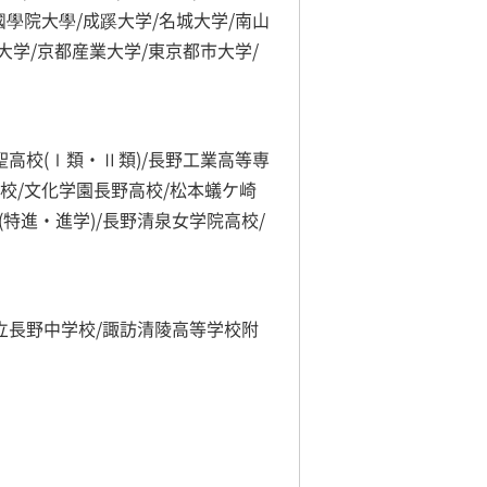
國學院大學/成蹊大学/名城大学/南山
大学/京都産業大学/東京都市大学/
聖高校(Ⅰ類・Ⅱ類)/長野工業高等専
高校/文化学園長野高校/松本蟻ケ崎
(特進・進学)/長野清泉女学院高校/
立長野中学校/諏訪清陵高等学校附