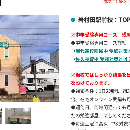
”本気”で夢
岩村田駅前校：TOP
※中学受験専用コース 残席
◆中学受験専用コース詳細
→
屋代高校附属中 受験対策
→
佐久長聖中 受験対策とは
※当校ではしっかり結果を出
を設けております。
◆通塾条件：
1日2時間、週
合。在宅オンライン受講も
◆週何日、何時間通っても
たの勉強部屋」にしてくだ
◆毎週土曜に高3、中3 対