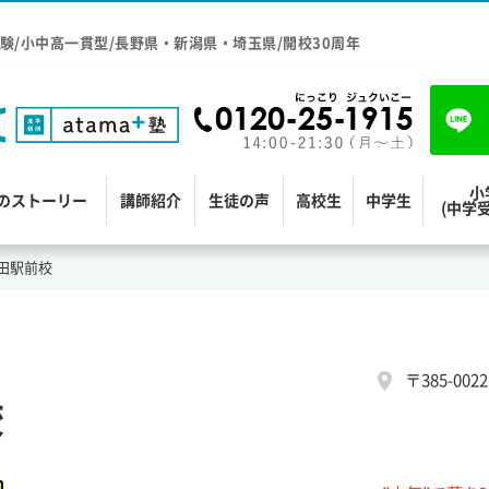
験/小中高一貫型/長野県・新潟県・埼玉県/開校30周年
小
のストーリー
講師紹介
生徒の声
高校生
中学生
(中学
田駅前校
〒385-00
校