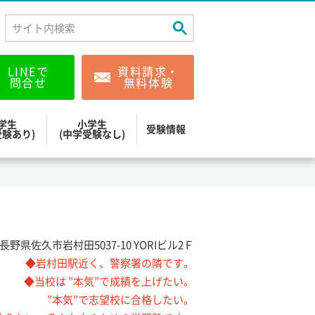
LINEで
資料請求・
問合せ
無料体験
学生
小学生
受験情報
受験あり)
(中学受験なし)
22長野県佐久市岩村田5037-10 YORIビル2Ｆ
◆岩村田駅近く、警察署の隣です。
◆当校は ”本気”で成績を上げたい。
”本気”で志望校に合格したい。