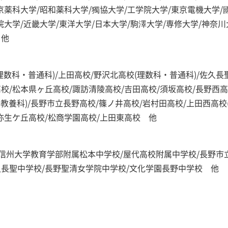
京薬科大学/昭和薬科大学/獨協大学/工学院大学/東京電機大学/
院大学/近畿大学/東洋大学/日本大学/駒澤大学/専修大学/神奈川
 他
理数科・普通科)/上田高校/野沢北高校(理数科・普通科)/佐久長
校/松本県ヶ丘高校/諏訪清陵高校/吉田高校/須坂高校/長野西
教養科)/長野市立長野高校/篠ノ井高校/岩村田高校/上田西高校
弥生ケ丘高校/松商学園高校/上田東高校 他
信州大学教育学部附属松本中学校/屋代高校附属中学校/長野市
久長聖中学校/長野聖清女学院中学校/文化学園長野中学校 他