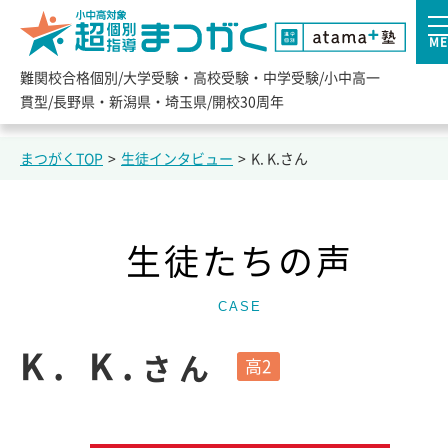
ME
難関校合格個別/大学受験・高校受験・中学受験/小中高一
貫型/長野県・新潟県・埼玉県/開校30周年
まつがくTOP
>
生徒インタビュー
>
K. K.さん
生徒たちの声
CASE
K. K.
さん
高2