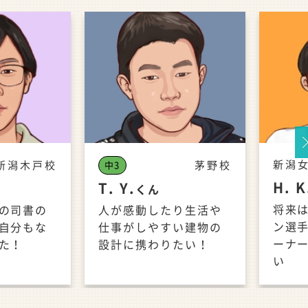
新潟
新潟木戸校
茅野校
中3
Ne
H. K
T. Y.
くん
将来
の司書の
人が感動したり生活や
ン選
自分もな
仕事がしやすい建物の
ーナ
た！
設計に携わりたい！
い