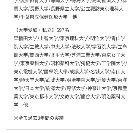
学/愛知教育大学/静岡大学/徳島大学/高崎経済大学/群
馬大学/長野大学/長野県立大学/公立諏訪東京理科大
学/千葉県立保健医療大学 他
【大学受験・私立】697名
早稲田大学/上智大学/東京理科大学/明治大学/青山学
院大学/立教大学/中央大学/法政大学/学習院大学/立命
館大学/関西大学/北里大学/芝浦工業大学/東京女子大
学/東京薬科大学/昭和薬科大学/獨協大学/工学院大学/
東京電機大学/國學院大學/成蹊大学/名城大学/南山大
学/順天堂大学/武蔵大学/明治学院大学/近畿大学/東洋
大学/日本大学/駒澤大学/専修大学/神奈川大学/京都産
業大学/東京都市大学/文教大学/龍谷大学/明治薬科大
学 他
※全て過去3年間の実績