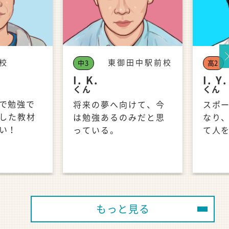
校
東御田中駅前校
中3
高2
Ne
I. K.
I. Y.
くん
くん
で勉強で
将来の夢へ向けて、今
スポ
用した教材
は勉強あるのみだと思
なり
い！
っている。
て人
もっと見る