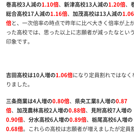
巻高校3人減の
1.10倍
、
新津高校13人減の
1.20倍
、
総合高校17人減の
1.16倍
、
加茂高校は13人減の
1.06
倍
と、一次倍率の時点で
昨年に比べ大きく倍率が上
った高校では、思った
以上に志願者が減ったなとい
印象です。
吉田高校は10人増の
1.06倍
になり定員割れではなく
りました。
三条商業は4人増の
0.80倍
、
県央工業8人増の
0.87
倍
、
加茂農林高校2人増の
0.88倍
、
見附高校7人増の
0.90倍
、
分水高校6人増の
0.89倍
、
栃尾高校6人増の
0.68倍
。これらの高校は志願者が増えましたが定員