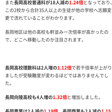
また
長岡高校普通科が18人減の
1.24倍
となっており
この2校から合計35人以上の生徒が他の学校へ志願変
更で流れていることがわかります。
長岡地区は他の高校も軒並み一次倍率が高かったの
で、どこへ移動したのか注目されます。
長岡高校理数科は2人増の
1.12倍
で若干倍率が上がり
ましたが受験難度が変わるほどではありませんでし
た。
長岡向陵高校も4人増の
1.32倍
と増加しました。
長岡農業は2人減の
1.19倍
。
長岡商業も2人減の
1.15