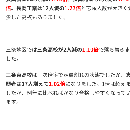
倍
。
長岡工業は12人減の
1.27倍
と志願人数が大きく
少した高校もありました。
三条地区では
三条高校が2人減の
1.10倍
で落ち着きま
した。
三条東高校
は一次倍率で定員割れの状態でしたが、
願者は17人増えて
1.02倍
になりました。1倍は超え
したが、例年に比べればかなり合格しやすくなって
ます。