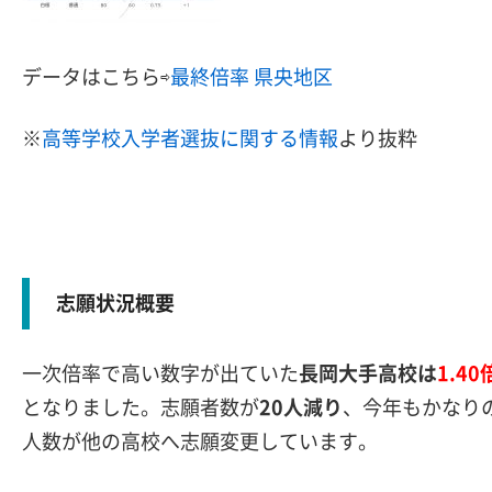
データはこちら⇨
最終倍率 県央地区
※
高等学校入学者選抜に関する情報
より抜粋
志願状況概要
一次倍率で高い数字が出ていた
長岡大手高校は
1.40
となりました。志願者数が
20人減り
、今年もかなり
人数が他の高校へ志願変更しています。