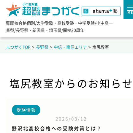
ME
難関校合格個別/大学受験・高校受験・中学受験/小中高一
貫型/長野県・新潟県・埼玉県/開校30周年
まつがくTOP
>
長野県
>
中信・南信エリア
>
塩尻教室
塩尻教室からのお知ら
受験情報
2026/03/12
野沢北高校合格への受験対策とは？