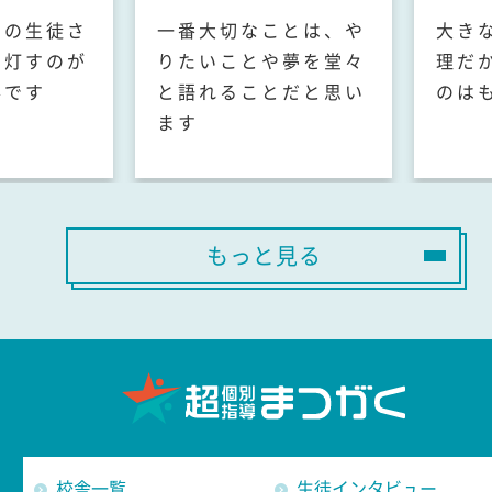
ちの生徒さ
一番大切なことは、や
大き
を灯すのが
りたいことや夢を堂々
理だ
事です
と語れることだと思い
のは
ます
もっと見る
校舎一覧
生徒インタビュー