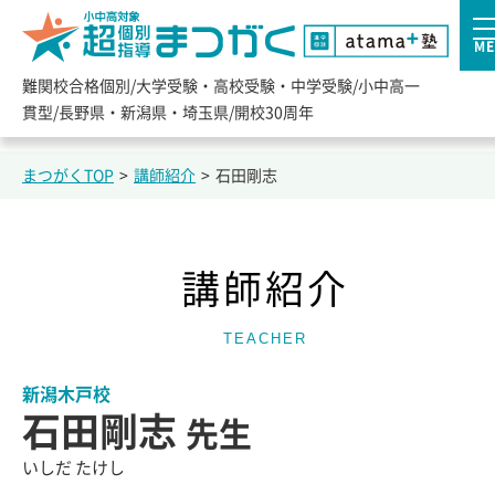
ME
難関校合格個別/大学受験・高校受験・中学受験/小中高一
貫型/長野県・新潟県・埼玉県/開校30周年
まつがくTOP
>
講師紹介
>
石田剛志
講師紹介
TEACHER
新潟木戸校
石田剛志
先生
いしだ たけし