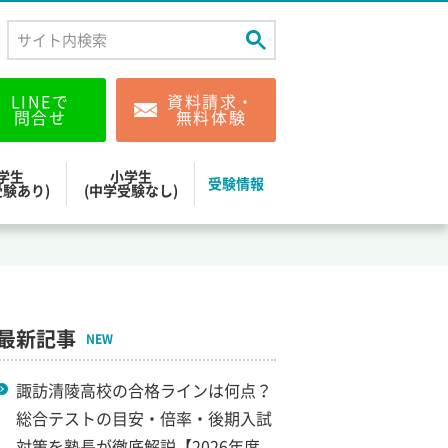
LINEで
資料請求・
問合せ
無料体験
学生
小学生
受験情報
受験あり)
(中学受験なし)
最新記事
NEW
諏訪清陵高校の合格ラインは何点？
総合テストの目安・倍率・後期入試
対策を塾長が徹底解説【2026年度