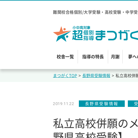
難関校合格個別/大学受験・高校受験・中学受
校舎一覧
指導の特長
月謝
夢へ
まつがくTOP
>
長野県受験情報
>
私立高校併
2019.11.22
長野県受験情報
私立高校併願の
野県高校受験】