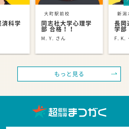
Ne
大町駅前校
新潟
経済科学
同志社大学心理学
長岡
！
部 合格！！
学部
M. Y. さん
F. K
もっと見る