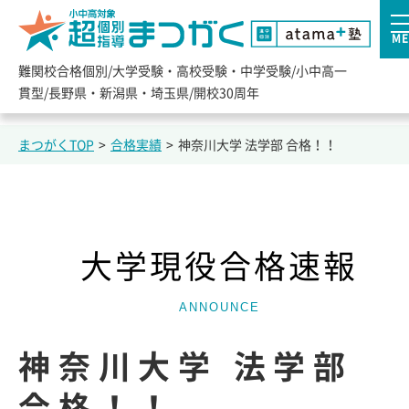
ME
難関校合格個別/大学受験・高校受験・中学受験/小中高一
貫型/長野県・新潟県・埼玉県/開校30周年
まつがくTOP
>
合格実績
>
神奈川大学 法学部 合格！！
大学現役合格速報
ANNOUNCE
神奈川大学 法学部
合格！！