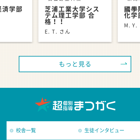
経済学部
芝浦工業大学シス
國學
テム理工学部 合
化学
格！！
M. Y
E. T. さん
もっと見る
校舎一覧
生徒インタビュー