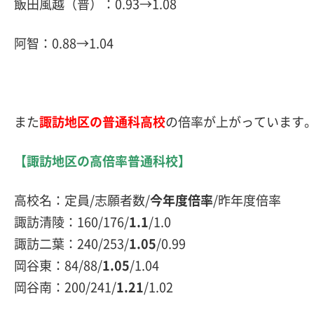
飯田風越（普）：0.93→1.08
阿智：0.88→1.04
また
諏訪地区の普通科高校
の倍率が上がっています
【諏訪地区の高倍率普通科校】
高校名：定員/志願者数/
今年度倍率
/昨年度倍率
諏訪清陵：160/176/
1.1
/1.0
諏訪二葉：240/253/
1.05
/0.99
岡谷東：84/88/
1.05
/1.04
岡谷南：200/241/
1.21
/1.02