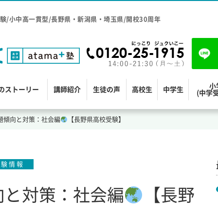
験/小中高一貫型/長野県・新潟県・埼玉県/開校30周年
小
のストーリー
講師紹介
生徒の声
高校生
中学生
(中学
出題傾向と対策：社会編
【長野県高校受験】
受験情報
傾向と対策：社会編
【長野