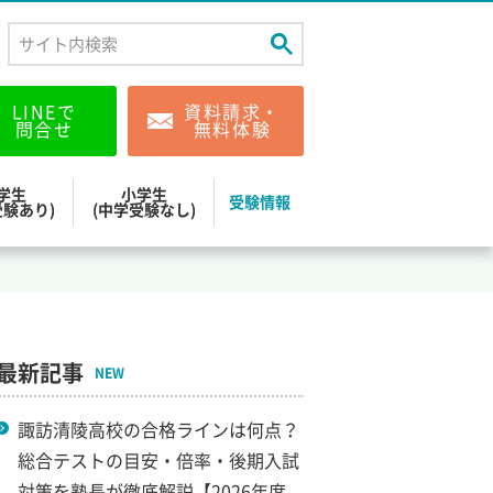
LINEで
資料請求・
問合せ
無料体験
学生
小学生
受験情報
受験あり)
(中学受験なし)
最新記事
NEW
諏訪清陵高校の合格ラインは何点？
総合テストの目安・倍率・後期入試
対策を塾長が徹底解説【2026年度