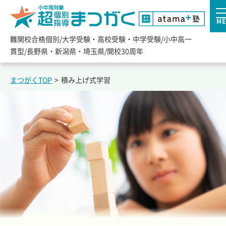
ME
難関校合格個別/大学受験・高校受験・中学受験/小中高一
貫型/長野県・新潟県・埼玉県/開校30周年
まつがくTOP
>
積み上げ式学習